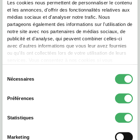
1 poivron rouge
Les cookies nous permettent de personnaliser le contenu
1 poivron jaune
et les annonces, d'offrir des fonctionnalités relatives aux
médias sociaux et d'analyser notre trafic. Nous
1 concombre
partageons également des informations sur l'utilisation de
10 radis roses
notre site avec nos partenaires de médias sociaux, de
publicité et d'analyse, qui peuvent combiner celles-ci
2 c. à soupe d’herbe de Provence
avec d'autres informations que vous leur avez fournies
1 feuille de laurier
ou qu'ils ont collectées lors de votre utilisation de leurs
4 poignées de feuilles de mesclun
services. Vous consentez à nos cookies si vous
continuez à utiliser notre site Web.
Huile d’olive
Sélection
Vinaigre balsamique
Nécessaires
du
consentement
Sel et poivre du moulin
Préférences
PARTAGER
Statistiques
PRÉPARATION
Marketing