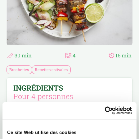
RAPIDE ET FACILE
PASTA ET PÂTES À TARTE
RECETTES D’AILLEURS
SALADES
RECETTES ESTIVALES
SANDWICHS
RECETTES FESTIVES
SUCRÉ SALÉ
30 min
4
16 min
Brochettes
Recettes estivales
INGRÉDIENTS
Pour 4 personnes
500 g d’épaule d’agneau désossée
1 chorizo
1 oignon rouge
Ce site Web utilise des cookies