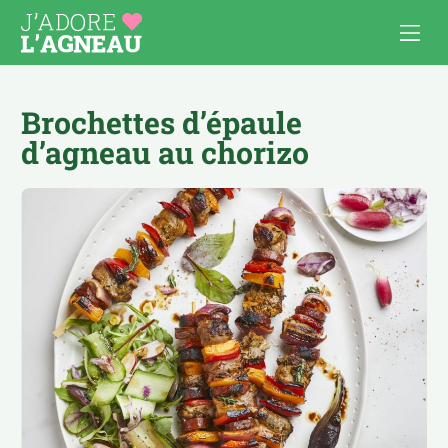
Brochettes d’épaule
d’agneau au chorizo
Les recettes d’agneau
Cuisiner l’agneau
APÉRO
AU FOUR, À GRATINER
COMFORT FOOD
BOULETTES & BURGERS
PAUSE DÉJ’
BROCHETTES
PLATS À PARTAGER
CÔTELETTES
POUR LES ENFANTS
MIJOTÉS, TAJINES, CURRY