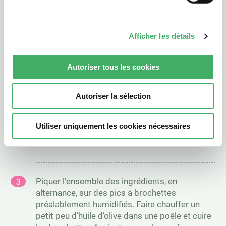
Couper l’épaule d’agneau en cubes d’environ 2
cm. Retirer la peau du chorizo et couper le en
rondelles. Trancher l’oignon rouge en
Afficher les détails
morceaux, couche après couche. Épépiner et
couper les poivrons en morceaux de 2 cm.
Autoriser tous les cookies
Autoriser la sélection
Déposer le tout dans un grand récipient,
arroser d’un filet d’huile d’olive et parsemer
généreusement d’herbes de Provence. Couvrir
Utiliser uniquement les cookies nécessaires
de film alimentaire et laisser reposer au moins
1h.
Piquer l’ensemble des ingrédients, en
alternance, sur des pics à brochettes
préalablement humidifiés. Faire chauffer un
petit peu d’huile d’olive dans une poêle et cuire