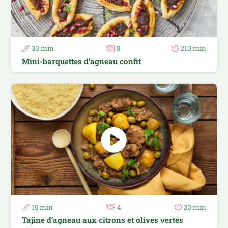
30 min
8
210 min
Mini-barquettes d’agneau confit
15 min
4
30 min
Tajine d’agneau aux citrons et olives vertes