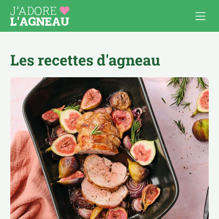
Les recettes d'agneau
Les recettes d’agneau
Cuisiner l’agneau
APÉRO
AU FOUR, À GRATINER
COMFORT FOOD
BOULETTES & BURGERS
PAUSE DÉJ’
BROCHETTES
PLATS À PARTAGER
CÔTELETTES
POUR LES ENFANTS
MIJOTÉS, TAJINES, CURRY