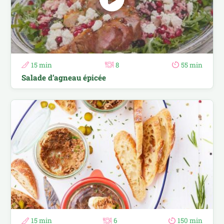
15 min
8
55 min
Salade d’agneau épicée
15 min
6
150 min