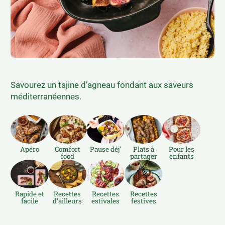
RAPIDE ET FACILE
PASTA ET PÂTES À TARTE
RECETTES D’AILLEURS
SALADES
RECETTES ESTIVALES
SANDWICHS
RECETTES FESTIVES
SUCRÉ SALÉ
Savourez un tajine d’agneau fondant aux saveurs
méditerranéennes.
Apéro
Comfort
Pause déj'
Plats à
Pour les
food
partager
enfants
Rapide et
Recettes
Recettes
Recettes
facile
d'ailleurs
estivales
festives