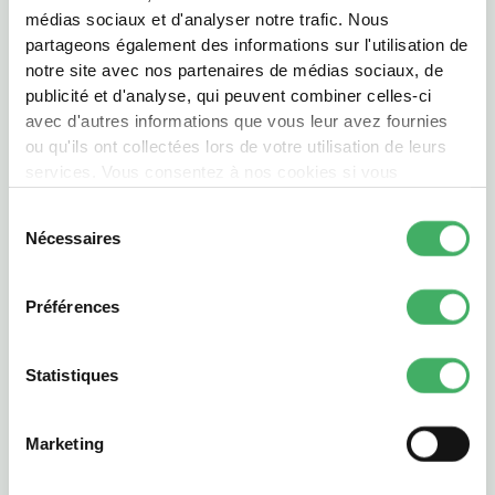
médias sociaux et d'analyser notre trafic. Nous
partageons également des informations sur l'utilisation de
notre site avec nos partenaires de médias sociaux, de
publicité et d'analyse, qui peuvent combiner celles-ci
avec d'autres informations que vous leur avez fournies
ou qu'ils ont collectées lors de votre utilisation de leurs
services. Vous consentez à nos cookies si vous
continuez à utiliser notre site Web.
30 min
4
6 min
Sélection
Épigrammes d’agneau à la sauce barbecue
Nécessaires
du
Épigrammes d’agneau grillées et sauce barbecue, pour une
consentement
recette simple et pleine de saveur.
Préférences
Statistiques
Marketing