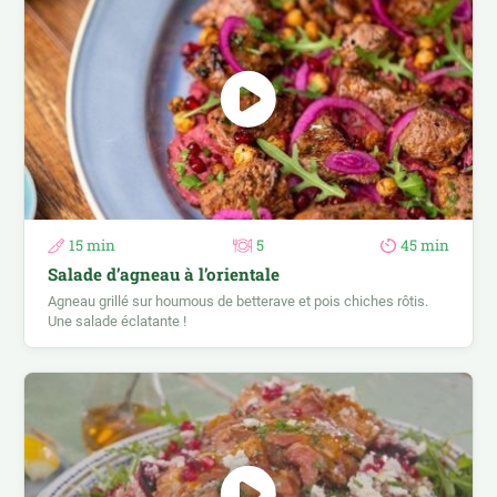
15 min
5
45 min
Salade d’agneau à l’orientale
Agneau grillé sur houmous de betterave et pois chiches rôtis.
Une salade éclatante !