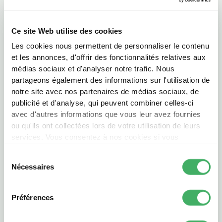
70g de beurre
1 c. à soupe de miel
Ce site Web utilise des cookies
4 échalotes
Les cookies nous permettent de personnaliser le contenu
et les annonces, d'offrir des fonctionnalités relatives aux
4 tiges de romarin frais
médias sociaux et d'analyser notre trafic. Nous
1kg de panais
partageons également des informations sur l'utilisation de
1 oignon et 1 feuille de laurier
notre site avec nos partenaires de médias sociaux, de
publicité et d'analyse, qui peuvent combiner celles-ci
200 ml de lait
avec d'autres informations que vous leur avez fournies
Sel et poivre du moulin
ou qu'ils ont collectées lors de votre utilisation de leurs
services. Vous consentez à nos cookies si vous
1c. à soupe de baies roses
continuez à utiliser notre site Web.
Sélection
Nécessaires
du
PARTAGER
consentement
Préférences
PRÉPARATION