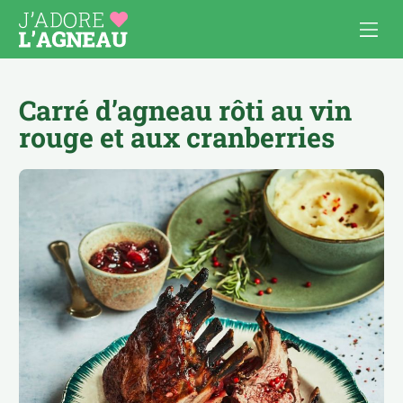
Carré d’agneau rôti au vin
rouge et aux cranberries
Les recettes d’agneau
Cuisiner l’agneau
APÉRO
AU FOUR, À GRATINER
COMFORT FOOD
BOULETTES & BURGERS
PAUSE DÉJ’
BROCHETTES
PLATS À PARTAGER
CÔTELETTES
POUR LES ENFANTS
MIJOTÉS, TAJINES, CURRY