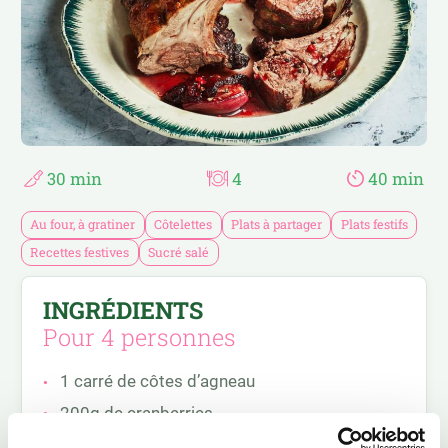
RAPIDE ET FACILE
PASTA ET PÂTES À TARTE
RECETTES D’AILLEURS
SALADES
RECETTES ESTIVALES
SANDWICHS
RECETTES FESTIVES
SUCRÉ SALÉ
30 min
4
40 min
Au four, à gratiner
Côtelettes
Plats à partager
Plats festifs
Recettes festives
Sucré salé
INGRÉDIENTS
Pour 4 personnes
1 carré de côtes d’agneau
200g de cranberries
400ml de vin rouge