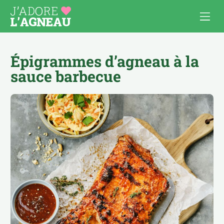
Épigrammes d’agneau à la
sauce barbecue
Les recettes d’agneau
Cuisiner l’agneau
APÉRO
AU FOUR, À GRATINER
COMFORT FOOD
BOULETTES & BURGERS
PAUSE DÉJ’
BROCHETTES
PLATS À PARTAGER
CÔTELETTES
POUR LES ENFANTS
MIJOTÉS, TAJINES, CURRY