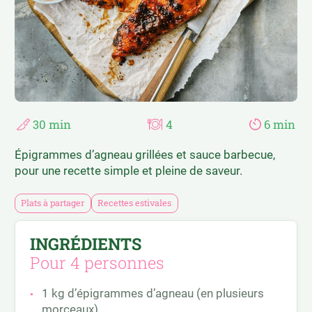
RAPIDE ET FACILE
PASTA ET PÂTES À TARTE
RECETTES D’AILLEURS
SALADES
RECETTES ESTIVALES
SANDWICHS
RECETTES FESTIVES
SUCRÉ SALÉ
30 min
4
6 min
Épigrammes d’agneau grillées et sauce barbecue,
pour une recette simple et pleine de saveur.
Plats à partager
Recettes estivales
INGRÉDIENTS
Pour 4 personnes
1 kg d’épigrammes d’agneau (en plusieurs
morceaux)