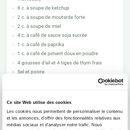
8 c. à soupe de ketchup
2 c. à soupe de moutarde forte
2 c. à soupe de miel
4 c. à café de sauce soja sucrée
1 c. à café de paprika
1 c. à café de piment doux en poudre
4 gousses d’ail et 4 tiges de thym frais
Sel et poivre
Pour le coleslaw :
150 g de chou blanc et 150 g de carottes
Ce site Web utilise des cookies
5 tiges de persil plat
Les cookies nous permettent de personnaliser le contenu
et les annonces, d'offrir des fonctionnalités relatives aux
30 g de noix de cajou
médias sociaux et d'analyser notre trafic. Nous
3 c. à soupe de mayonnaise et 3 de yaourt