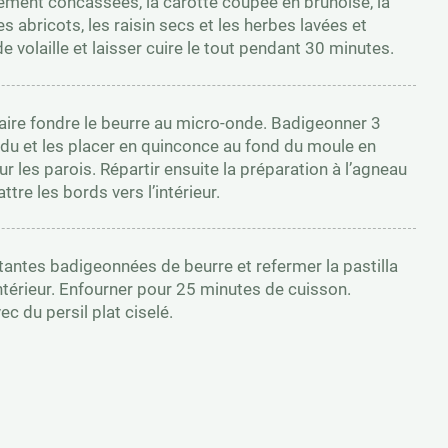
ement concassées, la carotte coupée en brunoise, la
les abricots, les raisin secs et les herbes lavées et
e volaille et laisser cuire le tout pendant 30 minutes.
Faire fondre le beurre au micro-onde. Badigeonner 3
ondu et les placer en quinconce au fond du moule en
ur les parois. Répartir ensuite la préparation à l’agneau
attre les bords vers l’intérieur.
stantes badigeonnées de beurre et refermer la pastilla
intérieur. Enfourner pour 25 minutes de cuisson.
c du persil plat ciselé.