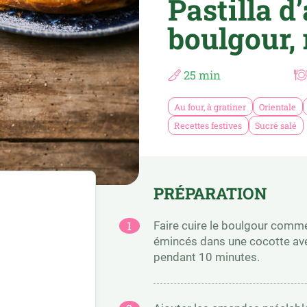
Pastilla d
boulgour, 
25 min
Au four, à gratiner
Orientale
Recettes festives
Sucré salé
PRÉPARATION
Faire cuire le boulgour comme 
émincés dans une cocotte avec
pendant 10 minutes.