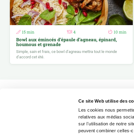
15 min
4
10 min
Bowl aux émincés d’épaule d’agneau, épinard,
houmous et grenade
Simple, sain et frais, ce bowl d’agneau mettra tout le monde
d’accord cet été.
Ce site Web utilise des c
Les cookies nous permetten
relatives aux médias socia
sur l'utilisation de notre 
peuvent combiner celles-ci
Recettes
Nos conseils
L’élevage des agneaux
Recettes 