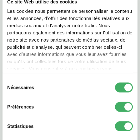
Ce site Web utilise des cookies
RAPIDE ET FACILE
PASTA ET PÂTES À TARTE
Les cookies nous permettent de personnaliser le contenu
RECETTES D’AILLEURS
SALADES
et les annonces, d'offrir des fonctionnalités relatives aux
médias sociaux et d'analyser notre trafic. Nous
RECETTES ESTIVALES
SANDWICHS
partageons également des informations sur l'utilisation de
RECETTES FESTIVES
SUCRÉ SALÉ
notre site avec nos partenaires de médias sociaux, de
publicité et d'analyse, qui peuvent combiner celles-ci
Côtes d'agneau marinées miel et épices. Recette
avec d'autres informations que vous leur avez fournies
express à la poêle, tendre et parfumée.
ou qu'ils ont collectées lors de votre utilisation de leurs
services. Vous consentez à nos cookies si vous
continuez à utiliser notre site Web.
Sélection
Nécessaires
du
consentement
Préférences
Statistiques