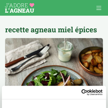
recette agneau miel épices
Les recettes d’agneau
Cuisiner l’agneau
APÉRO
AU FOUR, À GRATINER
COMFORT FOOD
BOULETTES & BURGERS
PAUSE DÉJ’
BROCHETTES
PLATS À PARTAGER
CÔTELETTES
POUR LES ENFANTS
MIJOTÉS, TAJINES, CURRY