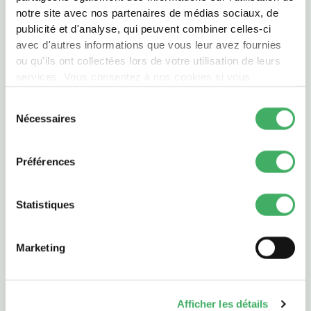
RAPIDE ET FACILE
PASTA ET PÂTES À TARTE
notre site avec nos partenaires de médias sociaux, de
publicité et d'analyse, qui peuvent combiner celles-ci
RECETTES D’AILLEURS
SALADES
avec d'autres informations que vous leur avez fournies
RECETTES ESTIVALES
SANDWICHS
ou qu'ils ont collectées lors de votre utilisation de leurs
services. Vous consentez à nos cookies si vous
RECETTES FESTIVES
SUCRÉ SALÉ
continuez à utiliser notre site Web.
Sélection
Nécessaires
du
consentement
Préférences
Statistiques
30 min
6
35 min
Marketing
Risotto d’orzo, mozzarella et côtelettes d’agneau
marinées au paprika
Afficher les détails