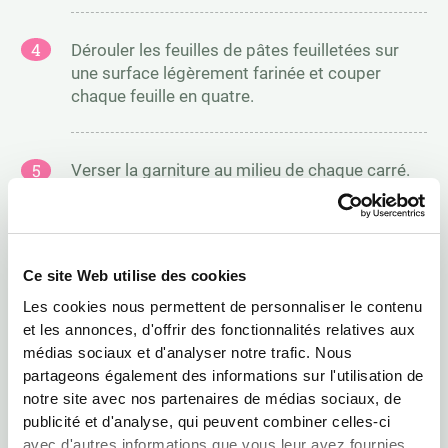
Dérouler les feuilles de pâtes feuilletées sur
une surface légèrement farinée et couper
chaque feuille en quatre.
Verser la garniture au milieu de chaque carré.
Badigeonner les bords de la pâte avec l’œuf et
replier, puis presser pour sceller avec une
fourchette en métal.
Ce site Web utilise des cookies
Les cookies nous permettent de personnaliser le contenu
Badigeonner avec l’œuf et faire un petit trou au
et les annonces, d'offrir des fonctionnalités relatives aux
centre de chaque pâte pour permettre à la
médias sociaux et d'analyser notre trafic. Nous
vapeur de s’échapper. Enfourner pour 12 à 15
partageons également des informations sur l'utilisation de
minutes de cuisson.
notre site avec nos partenaires de médias sociaux, de
publicité et d'analyse, qui peuvent combiner celles-ci
avec d'autres informations que vous leur avez fournies