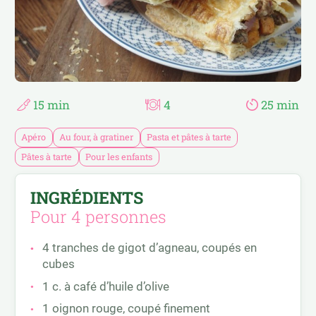
RAPIDE ET FACILE
PASTA ET PÂTES À TARTE
RECETTES D’AILLEURS
SALADES
RECETTES ESTIVALES
SANDWICHS
RECETTES FESTIVES
SUCRÉ SALÉ
15 min
4
25 min
Apéro
Au four, à gratiner
Pasta et pâtes à tarte
Pâtes à tarte
Pour les enfants
INGRÉDIENTS
Pour 4 personnes
4 tranches de gigot d’agneau, coupés en
cubes
1 c. à café d’huile d’olive
1 oignon rouge, coupé finement