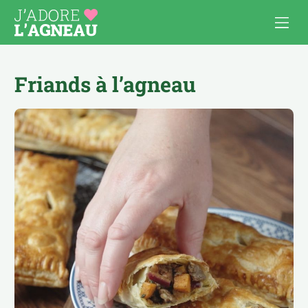
Friands à l’agneau
Les recettes d’agneau
Cuisiner l’agneau
APÉRO
AU FOUR, À GRATINER
COMFORT FOOD
BOULETTES & BURGERS
PAUSE DÉJ’
BROCHETTES
PLATS À PARTAGER
CÔTELETTES
POUR LES ENFANTS
MIJOTÉS, TAJINES, CURRY