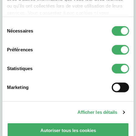
Laisser refroidir légèrement, puis servir
ou qu'ils ont collectées lors de votre utilisation de leurs
immédiatement avec les condiments de votre
services. Vous consentez à nos cookies si vous
choix.
continuez à utiliser notre site Web.
Sélection
Nécessaires
du
consentement
Plus de recettes
Préférences
Statistiques
Marketing
Afficher les détails
5 min
4
60 min
Autoriser tous les cookies
Agneau au chorizo et pommes de terre rôties