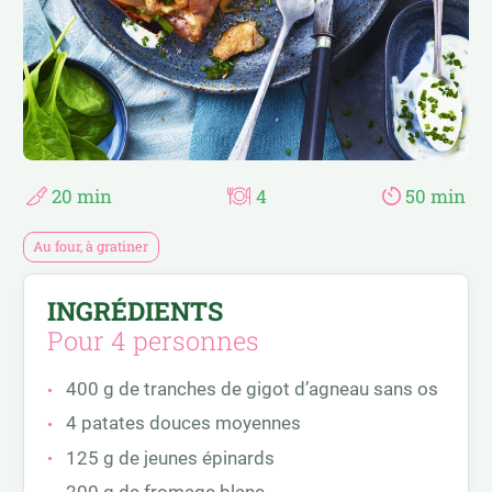
RAPIDE ET FACILE
PASTA ET PÂTES À TARTE
RECETTES D’AILLEURS
SALADES
RECETTES ESTIVALES
SANDWICHS
RECETTES FESTIVES
SUCRÉ SALÉ
20 min
4
50 min
Au four, à gratiner
INGRÉDIENTS
Pour 4 personnes
400 g de tranches de gigot d’agneau sans os
4 patates douces moyennes
125 g de jeunes épinards