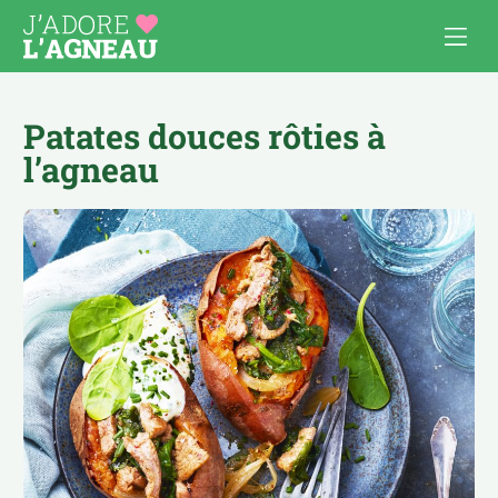
Patates douces rôties à
l’agneau
Les recettes d’agneau
Cuisiner l’agneau
APÉRO
AU FOUR, À GRATINER
COMFORT FOOD
BOULETTES & BURGERS
PAUSE DÉJ’
BROCHETTES
PLATS À PARTAGER
CÔTELETTES
POUR LES ENFANTS
MIJOTÉS, TAJINES, CURRY