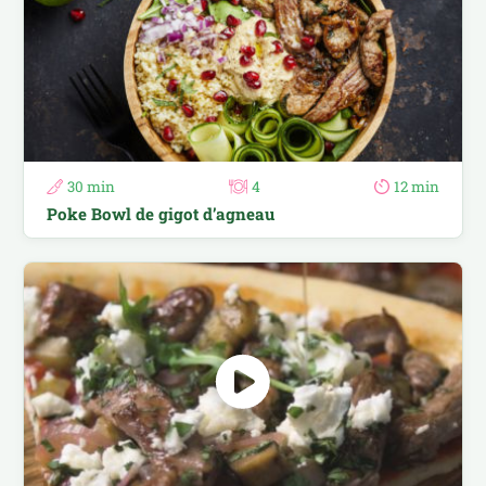
30 min
4
12 min
Poke Bowl de gigot d’agneau