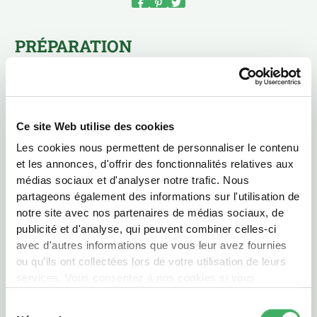
PRÉPARATION
Mélanger le fromage blanc avec la
mayonnaise, la moitié du jus de citron, une
gousse d’ail épluchée et écrasée et la
Ce site Web utilise des cookies
ciboulette. Saler et poivrer et réserver au
réfrigérateur.
Les cookies nous permettent de personnaliser le contenu
et les annonces, d'offrir des fonctionnalités relatives aux
médias sociaux et d'analyser notre trafic. Nous
Préchauffer le four à 210°C. Laver les patates
partageons également des informations sur l'utilisation de
douces sans les éplucher. Les piquer à la
notre site avec nos partenaires de médias sociaux, de
pointe d’un couteau et les placer sur une
publicité et d'analyse, qui peuvent combiner celles-ci
plaque de cuisson. Les cuire au four pendant
avec d'autres informations que vous leur avez fournies
40 minutes, jusqu’à ce qu’elles soient tendres.
ou qu'ils ont collectées lors de votre utilisation de leurs
services. Vous consentez à nos cookies si vous
continuez à utiliser notre site Web.
Sélection
Emincer finement les tranches de gigot